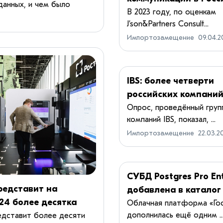
данных, и чем было
превысил 80 млрд ру
В 2023 году, по оценкам
бли...
J’son&Partners Consult...
Импортозамещение
09.04.2
IBS: более четверти
российских компани
перешли на
Опрос, проведённый груп
компаний IBS, показал, ...
импортонезависимы
Импортозамещение
22.03.2
альтернативы SAP
СУБД Postgres Pro Ent
редставит на
добавлена в каталог
24 более десятка
цифровых продукто
Облачная платформа «Го
замещающих ИТ-
дополнилась ещё одним ..
едставит более десяти
платформы «ГосТех»