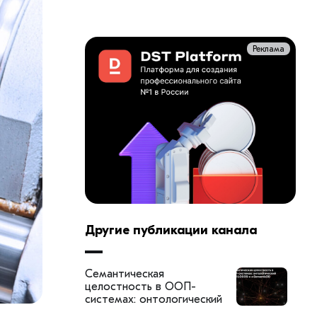
Реклама
Другие публикации канала
Семантическая
целостность в ООП-
системах: онтологический
слой LOGOS-κ и