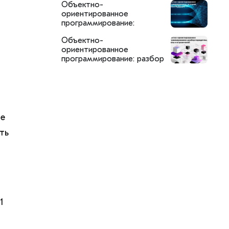
Объектно-
SemanticDB
ориентированное
программирование:
история, анализ и будущее
Объектно-
ориентированное
программирование: разбор
парадигмы, её силы и
ограничений
пе
ть
1