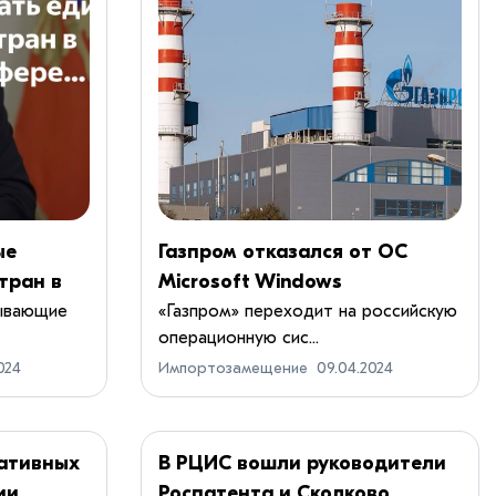
ые
Газпром отказался от ОС
тран в
Microsoft Windows
ере
ывающие
«Газпром» переходит на российскую
операционную сис...
024
Импортозамещение
09.04.2024
ативных
В РЦИС вошли руководители
ии
Роспатента и Сколково