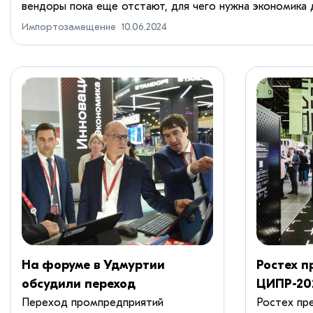
вендоры пока еще отстают, для чего нужна экономика 
полезно участие в конференции – с журналом IT News в 
Импортозамещение
10.06.2024
На форуме в Удмуртии
Ростех п
обсудили переход
ЦИПР-20
предприятий на цифровые
импорто
Переход промпредприятий
Ростех пр