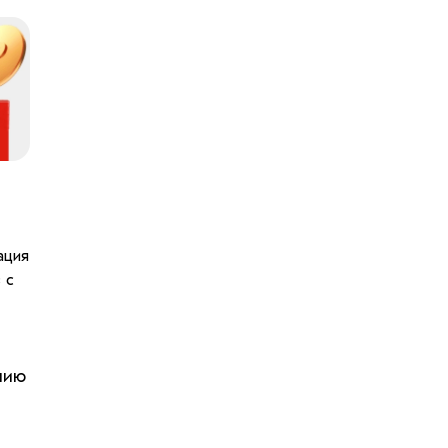
ация
 с
нию