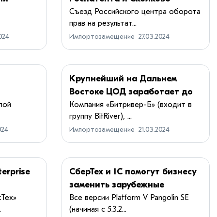
б.
Съезд Российского центра оборота
прав на результат...
024
Импортозамещение
27.03.2024
Крупнейший на Дальнем
й
Востоке ЦОД заработает до
конца 2024 года — его
пой
Компания «Битривер-Б» (входит в
группу BitRiver), ...
е
мощность составит 100 МВт
024
Импортозамещение
21.03.2024
erprise
СберТех и 1С помогут бизнесу
заменить зарубежные
в
решения для управления
сТех»
Все версии Platform V Pangolin SE
.
(начиная с 5.3.2...
бизнес-процессами