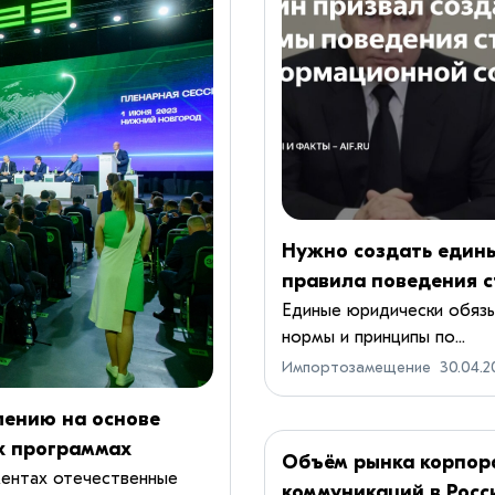
Нужно создать един
правила поведения с
информационной сф
Единые юридически обяз
нормы и принципы по...
Импортозамещение
30.04.2
лению на основе
х программах
Объём рынка корпор
ментах отечественные
коммуникаций в Росс