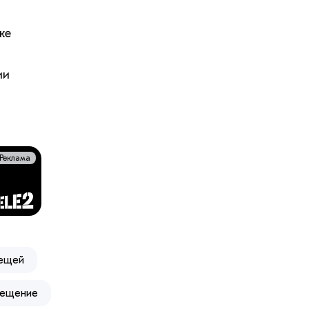
же
ии
Реклама
вещей
мещение