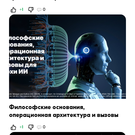
ИИ‑архитектуры до личной
+1
0
трансформации
Философские основания,
операционная архитектура и вызовы
для эпохи ИИ
+1
0