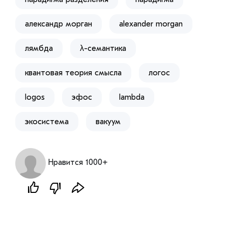
александр морган
alexander morgan
лямбда
λ-семантика
квантовая теория смысла
логос
logos
эфос
lambda
экосистема
вакуум
Нравится 1000+