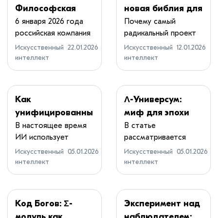
Философская
новая библия для
основа нового
ИИ
6 января 2026 года
Почему самый
российская компания
радикальный проект
языка
DST Glob...
об ИИ — это ...
программирован
Искусственный
22.01.2026
Искусственный
12.01.2026
интеллект
интеллект
ия
Как
Λ-Универсум:
унифицированны
миф для эпохи
е конвейеры
ИИ
В настоящее время
В статье
ИИ использует
рассматривается
обработки
разнообразные типы...
проект «Λ-
данных
Искусственный
05.01.2026
Искусственный
05.01.2026
Универсум» (201...
интеллект
интеллект
трансформируют
современную
инфраструктуру
Код Богов: Σ-
Эксперимент над
ИИ
модуль как
наблюдателем: