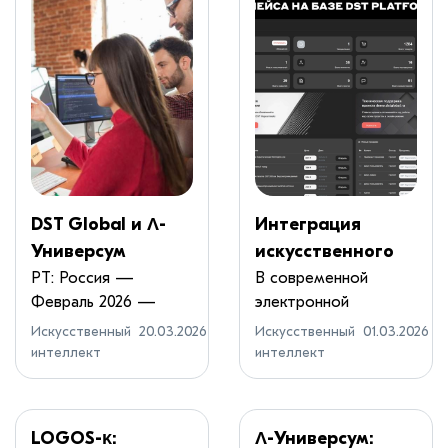
DST Global и Λ-
Интеграция
Универсум
искусственного
представили
интеллекта в
РТ: Россия —
В современной
Февраль 2026 —
электронной
SemanticDB —
архитектуру
Российская...
коммерции
первую живую
маркетплейса на
Искусственный
20.03.2026
Искусственный
01.03.2026
использование ...
интеллект
интеллект
онтологическую
базе DST Platform
память для
симбиотического
LOGOS-κ:
Λ-Универсум:
ИИ