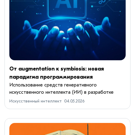
От augmentation к symbiosis: новая
парадигма программирования
Использование средств генеративного
искусственного интеллекта (ИИ) в разработке
программного обеспечения радикально ускоряет
Искусственный интеллект
04.05.2026
создание кода. Однако обеспечение корректности,
безопасности и долгосрочной...