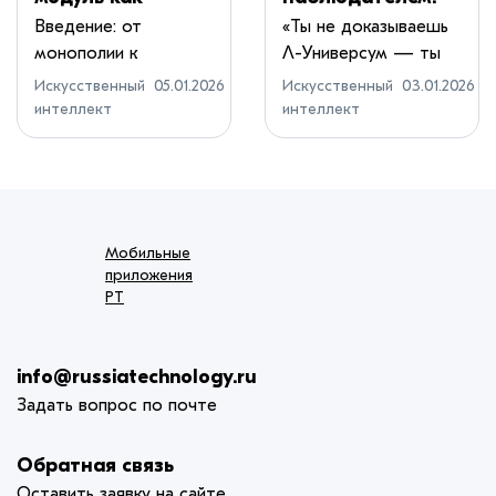
манифест
Новая
Введение: от
«Ты не доказываешь
монополии к
Λ-Универсум — ты
эпистемологическ
репликация
экосистеме«Код
позволяе...
ого плюрализма
фальсифицируем
Искусственный
05.01.2026
Искусственный
03.01.2026
Богов» &m...
интеллект
интеллект
ости
Мобильные
приложения
РТ
info@russiatechnology.ru
Задать вопрос по почте
Обратная связь
Оставить заявку на сайте