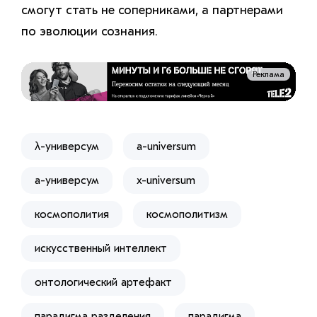
смогут стать не соперниками, а партнерами
по эволюции сознания.
Реклама
λ-универсум
a-universum
а-универсум
x-universum
космополития
космополитизм
искусственный интеллект
онтологический артефакт
парадигма разделения
парадигма