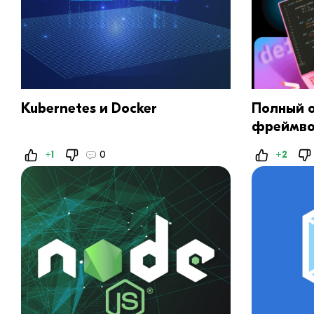
​Kubernetes и Docker
Полный 
фреймво
разработ
+1
0
+2