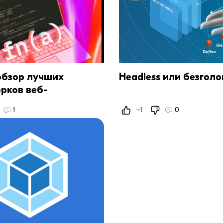
обзор лучших
Headless или безгол
рков веб-
ки на 2024 год
1
+1
0