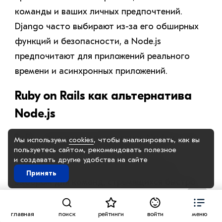
команды и ваших личных предпочтений.
Django часто выбирают из-за его обширных
функций и безопасности, а Node.js
предпочитают для приложений реального
времени и асинхронных приложений.
Ruby on Rails как альтернатива
Node.js
RoR — еще одна альтернатива Node.js с его
Мы используем
cookies
, чтобы анализировать, как вы
пользуетесь сайтом, рекомендовать
полезное
соглашением о настройке. Эта веб-
и создавать другие удобства на сайте
инфраструктура становится отличным
Принять
выбором для команд, стремящихся быстро
создавать прототипы и разрабатывать
Перейти
приложения, используя при этом четко
главная
поиск
рейтинги
войти
меню
вверх