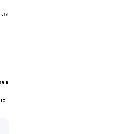
екта
те в
нно