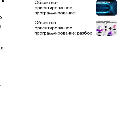
 в
Объектно-
SemanticDB
ориентированное
программирование:
о
история, анализ и будущее
Объектно-
и
ориентированное
программирование: разбор
парадигмы, её силы и
ограничений
сл
ь