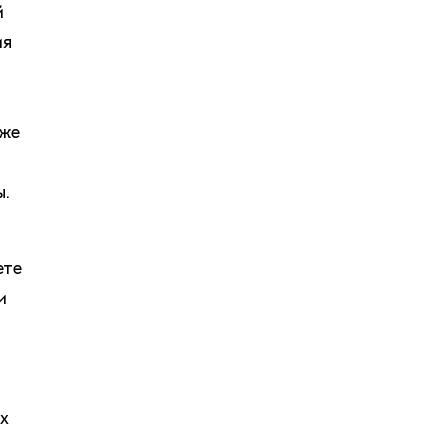
й
ия
 же
ы.
ете
и
х