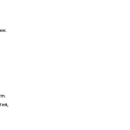
ии.
й
rm.
тия,