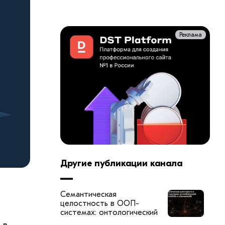
Реклама
Другие публикации канала
Семантическая
целостность в ООП-
системах: онтологический
слой LOGOS-κ и