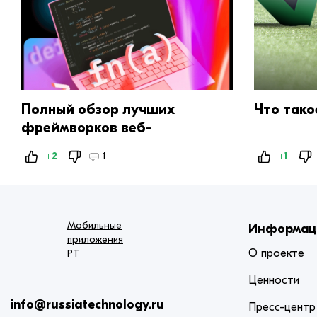
Полный обзор лучших
Что такое
фреймворков веб-
разработки на 2024 год
+2
1
+1
Мобильные
Информац
приложения
О проекте
РТ
Ценности
info@russiatechnology.ru
Пресс-центр