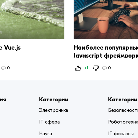
 Vue.js
Наиболее популярны
Javascript фреймвор
Веб-разработки
0
+1
0
ия
Категории
Категории
Электроника
Безопасност
IT сфера
Робототехни
Наука
IT финансы