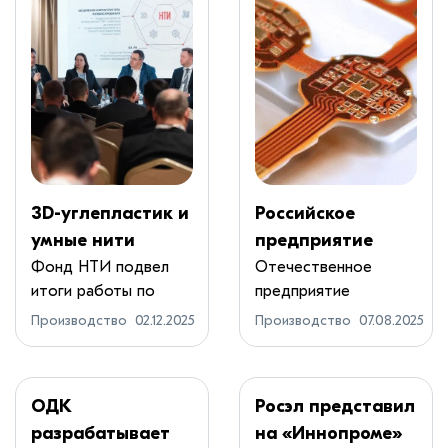
3D-углепластик и
Российское
умные нити
предприятие
изменят
освоило
Фонд НТИ подвел
Отечественное
итоги работы по
предприятие
российскую
технологию
развитию компаний ...
«Электроприбор»
промышленность
высокоточного
Производство
02.12.2025
Производство
07.08.2025
(Пенза) ...
производства
гибких
полиамидных
ОДК
Росэл представил
печатных плат
разрабатывает
на «Иннопроме»