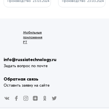
энергоблока ТЭС
аутоиммунных
Производство
23.03.2024
Производство
23.03.2024
Ростех п...
Ростех разр...
«Ударная» на
заболеваний
Кубани
ультрафиолетов
ым облучением
Мобильные
приложения
РТ
info@russiatechnology.ru
Задать вопрос по почте
Обратная связь
Оставить заявку на сайте