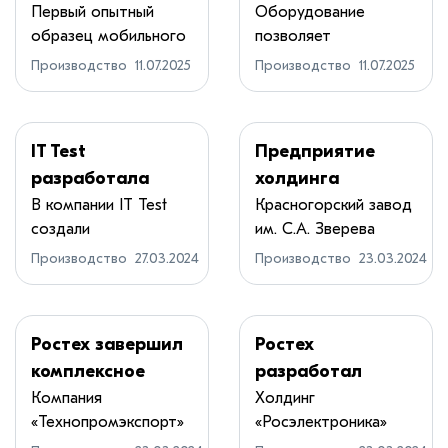
быстровозводим
станки для
Первый опытный
Оборудование
образец мобильного
позволяет
ые
изготовления
энергокомплекса ...
обрабатывать
электростанции
элементов
Производство
11.07.2025
Производство
11.07.2025
заготовки из ц...
для
высокоточной
энергообеспечен
техники
ия удаленных
IT Test
Предприятие
районов
разработала
холдинга
конфигуратор
«Швабе»
В компании IT Test
Красногорский завод
создали
им. С.А. Зверева
для
передало в
единственную в
(КМЗ) холдинг...
нефтедобычи
Подмосковье
Производство
27.03.2024
Производство
23.03.2024
России п...
партию биноклей
Ростех завершил
Ростех
комплексное
разработал
опробование
прибор для
Компания
Холдинг
«Технопромэкспорт»
«Росэлектроника»
второго
лечения
Госкорпорации
Госкорпорации