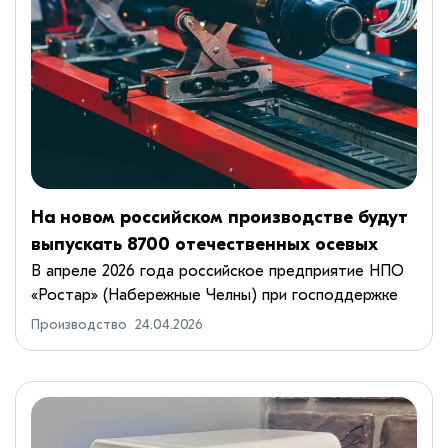
На новом российском производстве будут
выпускать 8700 отечественных осевых
агрегатов в год
В апреле 2026 года российское предприятие НПО
«Ростар» (Набережные Челны) при господдержке
запустило новое серийное производство осевых
Производство
24.04.2026
агрегатов для прицепной техники с локализацией
до 80%. Заказчика...