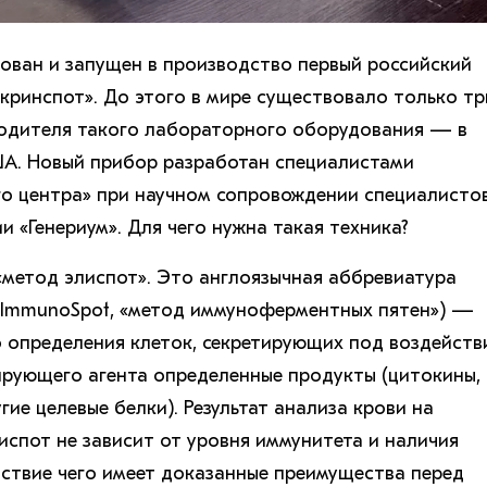
рован и запущен в производство первый российский
кринспот». До этого в мире существовало только тр
водителя такого лабораторного оборудования — в
ША. Новый прибор разработан специалистами
о центра» при научном сопровождении специалисто
 «Генериум». Для чего нужна такая техника?
 «метод элиспот». Это англоязычная аббревиатура
d ImmunoSpot, «метод иммуноферментных пятен») —
 определения клеток, секретирующих под воздейств
рующего агента определенные продукты (цитокины,
ие целевые белки). Результат анализа крови на
испот не зависит от уровня иммунитета и наличия
ствие чего имеет доказанные преимущества перед