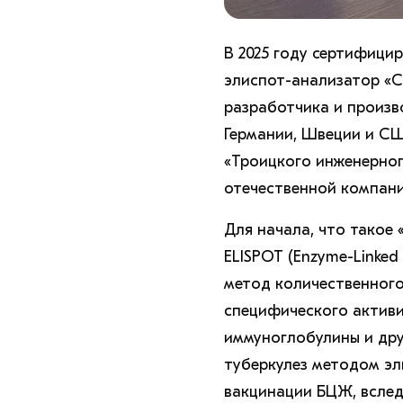
В 2025 году сертифици
элиспот-анализатор «С
разработчика и произ
Германии, Швеции и С
«Троицкого инженерног
отечественной компании
Для начала, что такое
ELISPOT (Enzyme-Linke
метод количественного
специфического активи
иммуноглобулины и друг
туберкулез методом эл
вакцинации БЦЖ, вслед