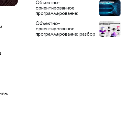
Объектно-
SemanticDB
ориентированное
программирование:
история, анализ и будущее
Объектно-
и
ориентированное
программирование: разбор
парадигмы, её силы и
ограничений
в
ием