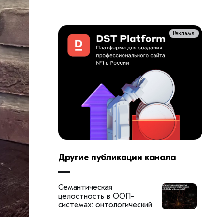
Реклама
Другие публикации канала
Семантическая
целостность в ООП-
системах: онтологический
слой LOGOS-κ и