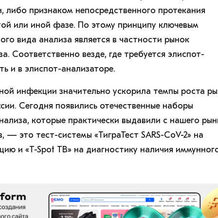
, либо признаком непосредственного протекания
той или иной фазе. По этому принципу ключевым
того вида анализа является в частности рынок
а. Соответственно везде, где требуется элиспот-
ть и в элиспот-анализаторе.
ной инфекции значительно ускорила темпы роста ры
ссии. Сегодня появились отечественные наборы
анализа, которые практически выдавили с нашего рын
, — это тест-системы «ТиграТест SARS-CoV-2» на
ию и «T-Spot TB» на диагностику наличия иммунног