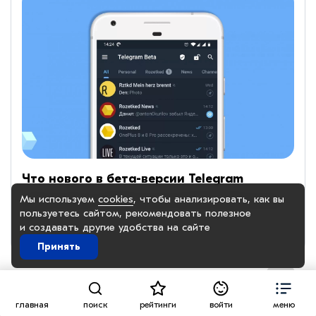
Что нового в бета-версии Telegram
Мы используем
cookies
, чтобы анализировать, как вы
В бета-версии Telegram для Android появился ряд
пользуетесь сайтом, рекомендовать
полезное
но...
и создавать другие удобства на сайте
Мобильные технологии
11.04.2024
Принять
Перейти
главная
поиск
рейтинги
войти
меню
вверх