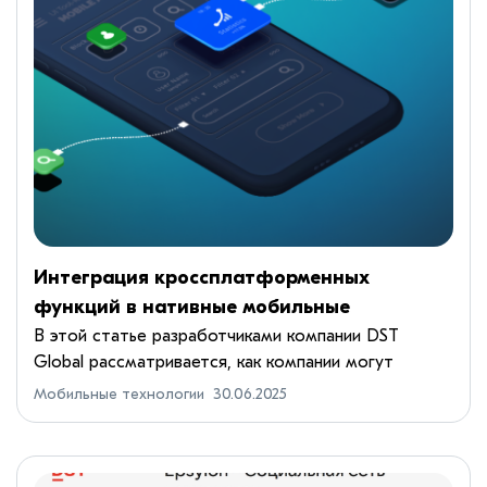
Интеграция кроссплатформенных
функций в нативные мобильные
приложения
В этой статье разработчиками компании DST
Global рассматривается, как компании могут
стратегически интегрировать
Мобильные технологии
30.06.2025
кроссплатформенные функции в собственные
приложения. Мы рассматриваем преимущества,
пот...