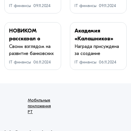
проез...
упростить жизнь...
оставаться
главной валютой
IT финансы
09.11.2024
IT финансы
09.11.2024
цифровым
России
лидером»
НОВИКОМ
Академия
рассказал о
«Калашников»
стратегиях
удостоена
Своим взглядом на
Награда присуждена
развитие банковских
за создание
работы с малым и
государственной
услуг для МС...
юношеского
средним
премии
IT финансы
06.11.2024
IT финансы
06.11.2024
технопар...
бизнесом
Удмуртской
Республики
Мобильные
приложения
РТ