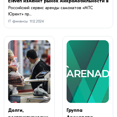
Eleven изменит рынок микромобильности в
России
Российский сервис аренды самокатов «МТС
Юрент» пр...
IT финансы
11.12.2024
Долги,
Группа