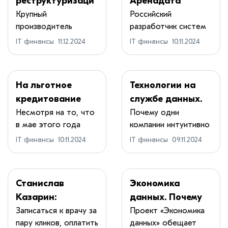
реструктуризаци
Аренадата
я и новые планы:
увеличила
Крупный
Российский
производитель
разработчик систем
как «Штрих-М»
выручку за
кассового
управления и
пытается выйти
девять месяцев
IT финансы
11.12.2024
IT финансы
10.11.2024
оборудования ГК «...
обработ...
из кризиса
на 114 %
На льготное
Технологии на
кредитование
службе данных.
строительства
Как Т-Банк
Несмотря на то, что
Почему одни
в мае этого года
компании интуитивно
ЦОД денег не
оптимизировал
глава Минцифр...
двигаются на ощупь...
нашлось, но
аналитику
IT финансы
10.11.2024
IT финансы
09.11.2024
Минцифры РФ
планирует
привлечь
Станислав
Экономика
дополнительные
Казарин:
данных. Почему
источники
«Петербург
цифры
Записаться к врачу за
Проект «Экономика
пару кликов, оплатить
данных» обещает
должен
становятся