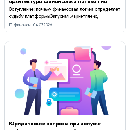
архитектура финансовых потоков на
маркетплейсе
Вступление: почему финансовая логика определяет
судьбу платформыЗапуская маркетплейс,
основатели часто фокусируются на привлечении
IT финансы
04.07.2026
покупателей: трафик, конверсия, средний чек.
Однако долгосрочная усто...
Юридические вопросы при запуске