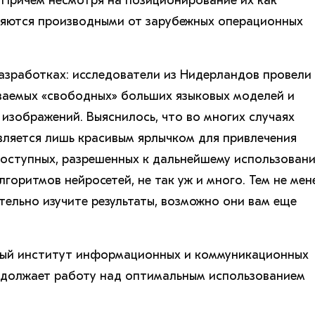
. Причем несмотря на позиционирование их как
вляются производными от зарубежных операционных
разработках: исследователи из Нидерландов провели
ваемых «свободных» больших языковых моделей и
 изображений. Выяснилось, что во многих случаях
вляется лишь красивым ярлычком для привлечения
оступных, разрешенных к дальнейшему использован
горитмов нейросетей, не так уж и много. Тем не мен
тельно изучите результаты, возможно они вам еще
ый институт информационных и коммуникационных
одолжает работу над оптимальным использованием