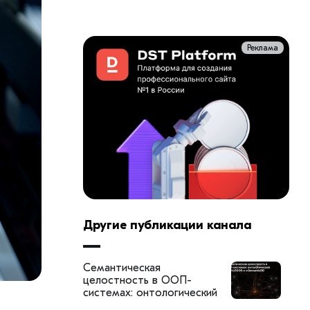
Реклама
Другие публикации канала
Семантическая
целостность в ООП-
системах: онтологический
слой LOGOS-κ и