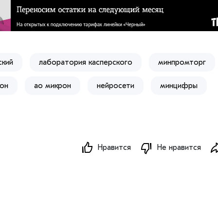
ский
лаборатория касперского
минпромторг
он
ао микрон
нейросети
минцифры
Нравится
Не нравится