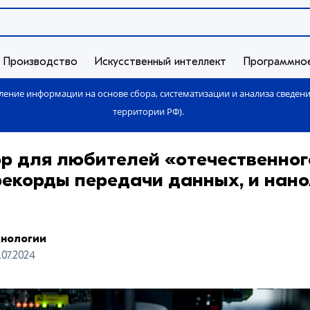
Производство
Искусственный интеллект
Программно
ение информации на основе сбора, систематизации и анализа сведен
территории РФ).
р для любителей «отечественног
 рекорды передачи данных, и нан
хнологии
.07.2024