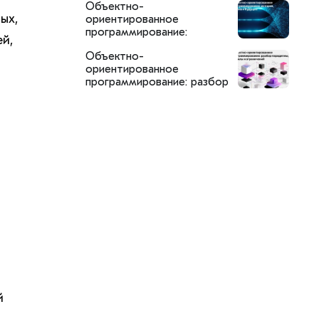
Объектно-
SemanticDB
ых,
ориентированное
программирование:
й,
история, анализ и будущее
Объектно-
ориентированное
программирование: разбор
парадигмы, её силы и
ограничений
й