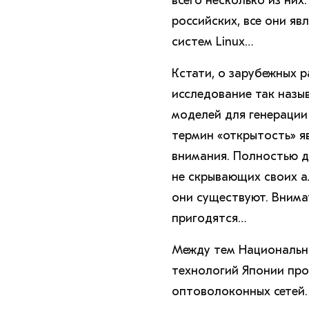
всего несколько из них
российских, все они я
систем Linux…
Кстати, о зарубежных 
исследование так назы
моделей для генерации
термин «открытость» я
внимания. Полностью д
не скрывающих своих ал
они существуют. Внима
пригодятся…
Между тем Национальн
технологий Японии пр
оптоволоконных сетей.