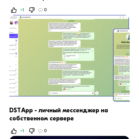
+1
0
DST App - личный мессенджер на
собственном сервере
+1
0