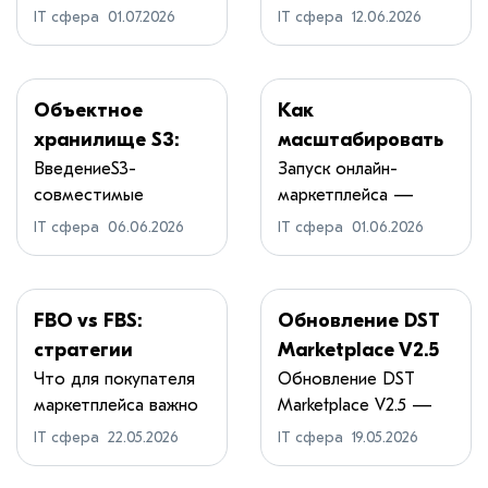
внедрения готовых...
коммерция
е IT-бизнеса без
моделям,
IT сфера
01.07.2026
IT сфера
12.06.2026
переросла стадию...
входных
трендам и
барьеров
стратегическому
выбору
Объектное
Как
хранилище S3:
масштабировать
практическое
маркетплейс: от
ВведениеS3-
Запуск онлайн-
совместимые
маркетплейса —
руководство для
стратегии до
объектные
нетривиальная з...
администраторо
устойчивого
IT сфера
06.06.2026
IT сфера
01.06.2026
хранилища давно п...
в и DevOps
роста
FBO vs FBS:
Обновление DST
стратегии
Marketplace V2.5
мотивации
— Май 2026
Что для покупателя
Обновление DST
маркетплейса важно
Marketplace V2.5 —
продавцов для
не меньше, ч...
это наш с...
операторов
IT сфера
22.05.2026
IT сфера
19.05.2026
маркетплейсов