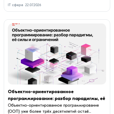
из главных парадигм в индустрии. Несмотря на рост
IT сфера
22.07.2026
популярности функционального подхода,
большинство коммерчески...
Объектно-ориентированное
программирование: разбор парадигмы, её
силы и ограничений
Объектно-ориентированное программирование
(ООП) уже более трёх десятилетий остаё...