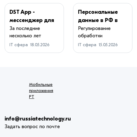
DST App -
Персональные
мессенджер для
данные в РФ в
организации
2026 году: гайд
За последние
Регулирование
несколько лет
обработки
для
корпоративные
персональных данных
маркетплейсов и
IT сфера
18.05.2026
IT сфера
15.05.2026
коммуника...
(ПДн) ...
интернет‑магази
нов
Мобильные
приложения
РТ
info@russiatechnology.ru
Задать вопрос по почте