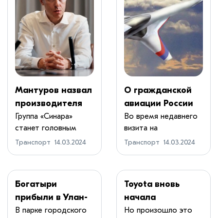
Мантуров назвал
О гражданской
производителя
авиации России
скоростных
будущего
Группа «Синара»
Во время недавнего
станет головным
визита на
поездов для ВСМ
производителем
Воронежский
Транспорт
14.03.2024
Транспорт
14.03.2024
пое...
авиазавод...
Богатыри
​Toyota вновь
прибыли в Улан-
начала
Удэ: Новые
поставлять в
В парке городского
Но произошло это