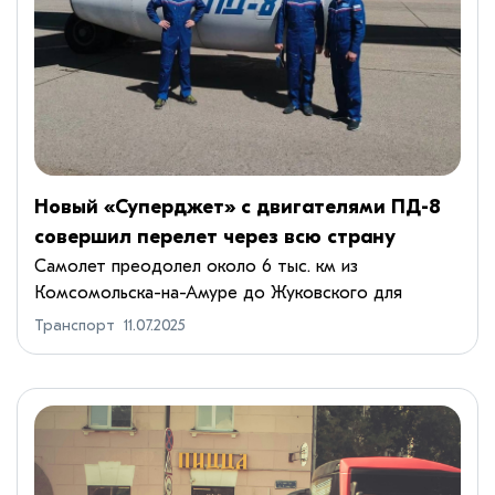
Новый «Суперджет» с двигателями ПД-8
совершил перелет через всю страну
Самолет преодолел около 6 тыс. км из
Комсомольска-на-Амуре до Жуковского для
прохождения сертификационных испытаний по
Транспорт
11.07.2025
программе импортозамещенияОпытный
«Суперджет» с/н 95157 на отечественных двигател...