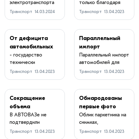
электротранспорта
только благодаря
российские
Россию запчасти
Улан-Удэ в ма...
судебному решени...
трамваи вышли
Транспорт
14.03.2024
Транспорт
13.04.2023
на маршруты
От дефицита
Параллельный
автомобильных
импорт
запчастей Россию
автомобилей и
- государство
Параллельный импорт
технически
автомобилей для
собирается
запчастей
продвинутое, а
российских пок...
спасать
Транспорт
13.04.2023
Транспорт
13.04.2023
также вх...
Малайзия
Сокращение
Обнародованы
объема
первые фото
производства
кроссовера Tank
В АВТОВАЗе не
Облик паркетника на
подтвердили
снимках,
новых LADA Vesta
400
сообщение о
опубликованных
Транспорт
13.04.2023
Транспорт
13.04.2023
сокращении о...
издан...