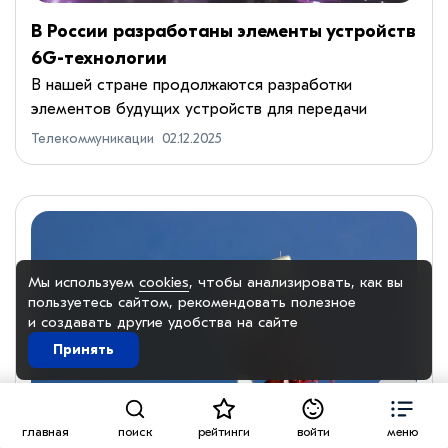
В России разработаны элементы устройств
6G-технологии
В нашей стране продолжаются разработки
элементов будущих устройств для передачи
данных 6-го поколения (6G). Группа ученых
Телекоммуникации
02.12.2025
столичных вузов создала энергонезависимые
аттенюаторы в интегральном исполнени...
Мы используем
cookies
, чтобы анализировать, как вы
пользуетесь сайтом, рекомендовать
полезное
и создавать другие удобства на сайте
Принять
Перейти
главная
поиск
рейтинги
войти
меню
вверх