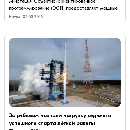
SemanticDB
Аннотация. Объектно-ориентированное
программирование (ООП) предоставляет мощные
механизмы для структурирования кода, но
Наука
04.08.2026
нефиксирует смысл предметной области.
Изменения в иерархиях классов, рефакторинг...
За рубежом назвали нагрузку седьмого
успешного старта лёгкой ракеты