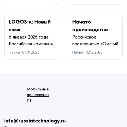
М. Н....
Земли изучает
графов знаний
Центр Галактики
LOGOS-κ: Новый
Начато
язык
производство
программирован
российских
6 января 2026 года
Российское
Российская компания
предприятие «Омский
ия для
кварцевых
DST Global ...
НИИ
моделирования
резонаторов для
Наука
07.01.2026
Наука
02.12.2025
приборостроения...
сложных систем
замены
импортных
аналогов
Мобильные
приложения
РТ
info@russiatechnology.ru