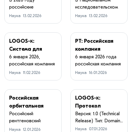
о втором этапе
детектор
В 2026 году
В Национальном
российские
исследовательском
эксперимента по
космических
космонавты
ядерном университ...
выращиванию
лучей
Наука
13.02.2026
Наука
13.02.2026
проведут на орби...
полупроводников
в космосе
LOGOS-κ:
РТ: Российская
Система для
компания
принятия
представила
6 января 2026,
6 января 2026 года
российская компания
российская компания
сложных
LOGOS-κ - новый
DST Global ...
...
решений в
язык
Наука
11.02.2026
Наука
16.01.2026
условиях
программирован
неопределённост
ия
и
Российская
LOGOS-κ:
орбитальная
Протокол
обсерватория в
исполняемой
Российский
Версия: 1.0 (Technical
рентгеновский
Release) Тип: Domain...
1,5 млн
семантики и
телескоп ART-XC им.
Наука
07.01.2026
километров от
динамических
Наука
12.01.2026