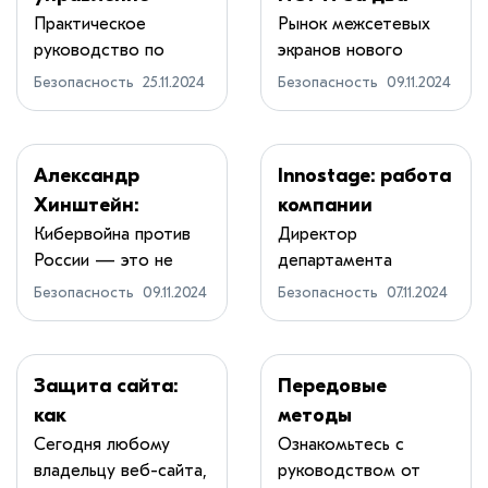
безопасностью:
года вырос в 6
Практическое
Рынок межсетевых
руководство по
экранов нового
защита ваших
раз
реализации
поколения (NGFW) в...
микросервисных
Безопасность
25.11.2024
Безопасность
09.11.2024
эффективног...
приложений
Александр
Innostage: работа
Хинштейн:
компании
«Бороться с
невозможна без
Кибервойна против
Директор
России — это не
департамента
преступниками
обеспечения
сюжет бло...
внутренней
мало — важно
киберустойчивос
Безопасность
09.11.2024
Безопасность
07.11.2024
информационной бе...
научить людей
ти
защищать свои
данные»
Защита сайта:
Передовые
как
методы
предотвратить
автоматического
Сегодня любому
Ознакомьтесь с
владельцу веб-сайта,
руководством от
кибератаки и
обнаружения