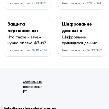
будь то интерн...
специалистов
сохранить
угроз
Безопасность
29.10.2024
Безопасность
22.10.2024
компан...
данные в
безопасности
Защита
Шифрование
персональных
данных в
данных в облаке:
кибербезопаснос
Что такое и зачем
Шифрование
нужно облако ФЗ-152.
хранящихся данных
что нужно знать
ти
Специалисты...
имеет жизненно
по 152-ФЗ
Безопасность
02.10.2024
Безопасность
26.09.2024
важное...
Мобильные
приложения
РТ