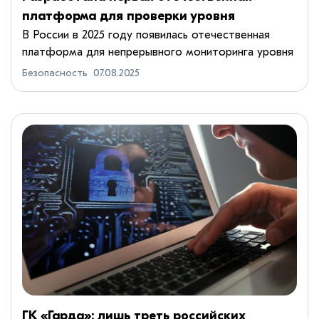
платформа для проверки уровня
кибербезопасности подрядчиков
В России в 2025 году появилась отечественная
платформа для непрерывного мониторинга уровня
кибербезопасности подрядчиков. Система под
Безопасность
07.08.2025
названием CICADA8 CyberRating позволяет
компаниям в реальном време...
ГК «Гарда»: лишь треть российских