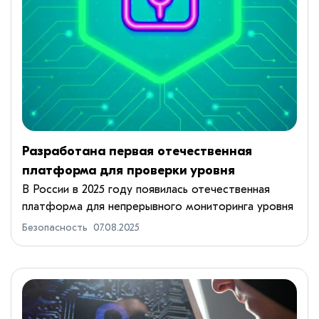
Разработана первая отечественная
платформа для проверки уровня
кибербезопасности подрядчиков
В России в 2025 году появилась отечественная
платформа для непрерывного мониторинга уровня
кибербезопасности подрядчиков. Система под
Безопасность
07.08.2025
названием CICADA8 CyberRating позволяет
компаниям в реальном време...