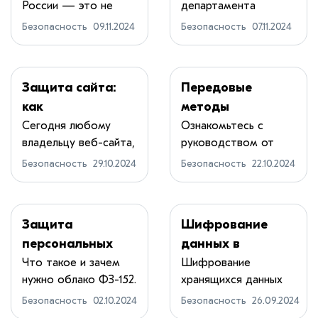
России — это не
департамента
преступниками
обеспечения
сюжет бло...
внутренней
мало — важно
киберустойчивос
Безопасность
09.11.2024
Безопасность
07.11.2024
информационной бе...
научить людей
ти
защищать свои
данные»
Защита сайта:
Передовые
как
методы
предотвратить
автоматического
Сегодня любому
Ознакомьтесь с
владельцу веб-сайта,
руководством от
кибератаки и
обнаружения
будь то интерн...
специалистов
сохранить
угроз
Безопасность
29.10.2024
Безопасность
22.10.2024
компан...
данные в
безопасности
Защита
Шифрование
персональных
данных в
данных в облаке:
кибербезопаснос
Что такое и зачем
Шифрование
нужно облако ФЗ-152.
хранящихся данных
что нужно знать
ти
Специалисты...
имеет жизненно
по 152-ФЗ
Безопасность
02.10.2024
Безопасность
26.09.2024
важное...