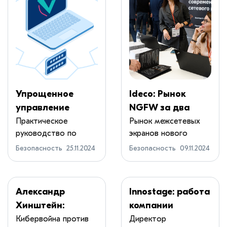
Упрощенное
Ideco: Рынок
управление
NGFW за два
безопасностью:
года вырос в 6
Практическое
Рынок межсетевых
руководство по
экранов нового
защита ваших
раз
реализации
поколения (NGFW) в...
микросервисных
Безопасность
25.11.2024
Безопасность
09.11.2024
эффективног...
приложений
Александр
Innostage: работа
Хинштейн:
компании
«Бороться с
невозможна без
Кибервойна против
Директор