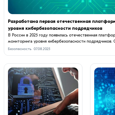
Разработана первая отечественная платфор
уровня кибербезопасности подрядчиков
В России в 2025 году появилась отечественная платфо
мониторинга уровня кибербезопасности подрядчиков. 
CICADA8 CyberRating позволяет компаниям в реальном в
Безопасность
07.08.2025