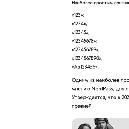
Наиболее простым признан 
«123»;
«1234»;
«12345»;
«12345678»;
«123456789»;
«1234567890»;
«Aa123456».
Одним из наиболее про
мнению NordPass, для е
Утверждается, что к 20
прежней.