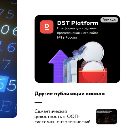
Реклама
Другие публикации канала
Семантическая
целостность в ООП-
системах: онтологический
слой LOGOS-κ и