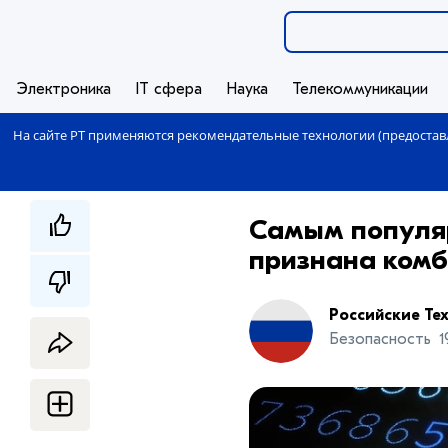
Электроника
IT сфера
Наука
Телекоммуникации
На сайте РТ применяются рекомендательные технологии (предоставл
Самым популяр
признана комб
Российские Те
Безопасность
1