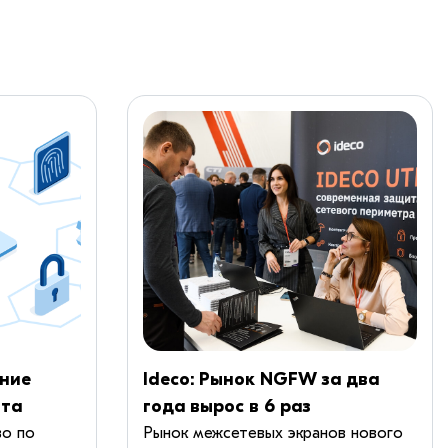
ние
Ideco: Рынок NGFW за два
ита
года вырос в 6 раз
ых
во по
Рынок межсетевых экранов нового