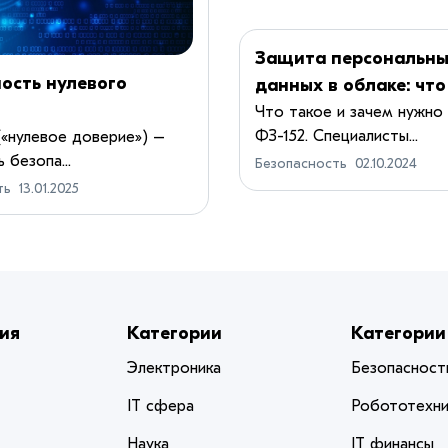
Защита персональн
ость нулевого
данных в облаке: чт
знать по 152-ФЗ
Что такое и зачем нужно
ФЗ-152. Специалисты...
 («нулевое доверие») –
 безопа...
Безопасность
02.10.2024
ть
13.01.2025
ия
Категории
Категории
Электроника
Безопасност
IT сфера
Робототехни
Наука
IT финансы