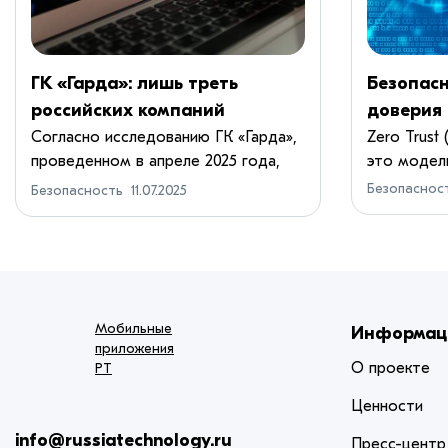
ГК «Гарда»: лишь треть
Безопасн
российских компаний
доверия
использует решения для
Согласно исследованию ГК «Гарда»,
Zero Trust
проведенном в апреле 2025 года,
это модель
защиты данных
среди российск...
Безопаснос
Безопасность
11.07.2025
Мобильные
Информац
приложения
О проекте
РТ
Ценности
info@russiatechnology.ru
Пресс-центр