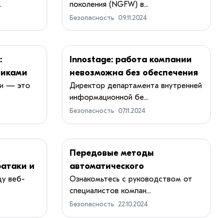
.
поколения (NGFW) в...
Безопасность
09.11.2024
:
Innostage: работа компании
никами
невозможна без обеспечения
ть
киберустойчивости
ии — это
Директор департамента внутренней
информационной бе...
ои
Безопасность
07.11.2024
Передовые методы
атаки и
автоматического
обнаружения угроз
цу веб-
Ознакомьтесь с руководством от
специалистов компан...
Безопасность
22.10.2024