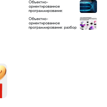
Объектно-
SemanticDB
ориентированное
программирование:
история, анализ и будущее
Объектно-
ориентированное
программирование: разбор
парадигмы, её силы и
ограничений