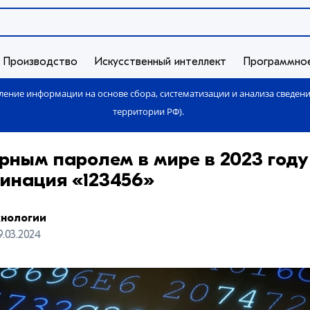
Производство
Искусственный интеллект
Программно
ение информации на основе сбора, систематизации и анализа сведен
территории РФ).
ным паролем в мире в 2023 году
инация «123456»
хнологии
9.03.2024