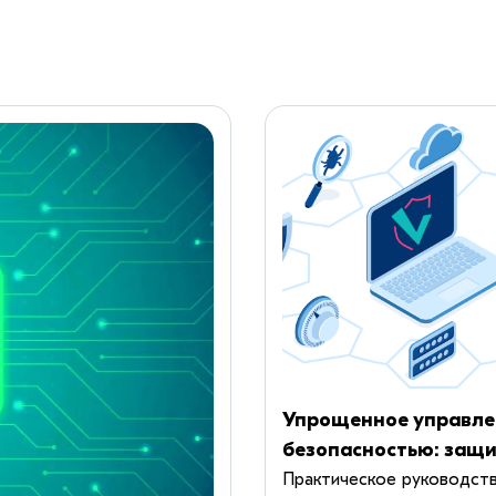
Упрощенное управле
безопасностью: защ
ваших микросервисн
Практическое руководст