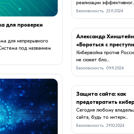
реализации эффективног..
приложений
Безопасность
25.11.2024
ма для проверки
Александр Хинштейн
рма для непрерывного
«Бороться с преступ
Система под названием
мало — важно научи
Кибервойна против Росс
реме...
не сюжет бло...
людей защищать св
Безопасность
09.11.2024
данные»
Защита сайта: как
предотвратить кибер
сохранить данные в
Сегодня любому владель
сайта, будь то интерн...
безопасности
Безопасность
29.10.2024